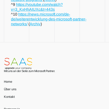
^9 
https://youtube.com/watch?
v=3_KxHhAIUXc&t=443s
^10 
https://news.microsoft.com/de-
de/weiterentwicklung-des-microsoft-partner-
networks/
 (
Archiv
)
Mit uns an der Seite zum Microsoft Partner.
Home
Über uns
Kontakt