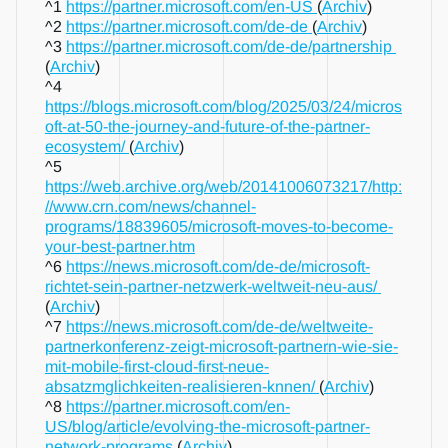
^1 
https://partner.microsoft.com/en-US 
(
Archiv
)
^2 
https://partner.microsoft.com/de-de 
(
Archiv
)
^3 
https://partner.microsoft.com/de-de/partnership 
(
Archiv
)
^4 
https://blogs.microsoft.com/blog/2025/03/24/micros
oft-at-50-the-journey-and-future-of-the-partner-
ecosystem/ 
(
Archiv
)
^5 
https://web.archive.org/web/20141006073217/http:
//www.crn.com/news/channel-
programs/18839605/microsoft-moves-to-become-
your-best-partner.htm
^6 
https://news.microsoft.com/de-de/microsoft-
richtet-sein-partner-netzwerk-weltweit-neu-aus/ 
(
Archiv
)
^7 
https://news.microsoft.com/de-de/weltweite-
partnerkonferenz-zeigt-microsoft-partnern-wie-sie-
mit-mobile-first-cloud-first-neue-
absatzmglichkeiten-realisieren-knnen/ 
(
Archiv
)
^8 
https://partner.microsoft.com/en-
US/blog/article/evolving-the-microsoft-partner-
network-programs 
(
Archiv
)