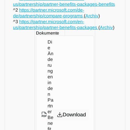
us/partnership/partner-benefits-packages-benefits
^2 
https://partner.microsoft.com/de-
de/partnership/compare-programs 
(
Archiv
)
^3 
https://partner.microsoft.com/en-
us/partnership/partner-benefits-packages 
(
Archiv
)
Dokumente
Di
e 
Än
de
ru
ng
en 
in 
de
n 
Pa
rtn
er 
Download
Be
ne
fit 