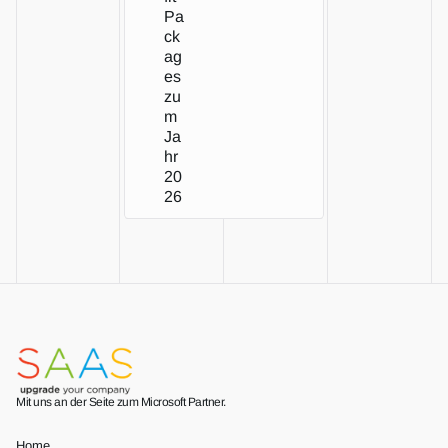
Pa
ck
ag
es 
zu
m 
Ja
hr 
20
26
Mit uns an der Seite zum Microsoft Partner.
Home